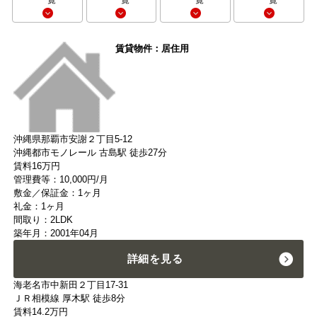
一覧
一覧
一覧
一覧
賃貸物件：居住用
沖縄県那覇市安謝２丁目5-12
沖縄都市モノレール 古島駅 徒歩27分
賃料
16
万円
管理費等：10,000円/月
敷金／保証金：1ヶ月
礼金：1ヶ月
間取り：2LDK
築年月：2001年04月
詳細を見る
海老名市中新田２丁目17-31
ＪＲ相模線 厚木駅 徒歩8分
賃料
14.2
万円