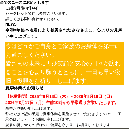
全てのニーズにお応えします
ご紹介可能物件
44
件
シークレット物件も多数ございます。
詳しくはお問い合わせください。
NEWS
令和8年熊本地震により被災されたみなさまに、心よりお見舞
い申し上げます。
今はどうかご自身とご家族のお身体を第一に
お過ごしください。
皆さまの未来に再び笑顔と安心の日々が訪れ
ることを心より願うとともに、一日も早い復
旧・復興をお祈り申し上げます。
夏季休業のお知らせ
【休業期間】2026年8月13日（木）～2026年8月16日（日）
2026年8月17日（月）午前10時から平常通り営業いたします。
暑中お見舞い申し上げます。
弊社では上記の予定で夏季休業を実施させていただきますので、ご了
承のほどよろしくお願い申し上げます。
炎暑の折、全ての皆様のご健康を心より、お祈りしております。