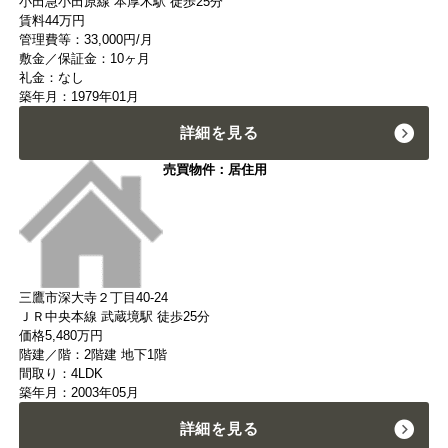
小田急小田原線 本厚木駅 徒歩25分
賃料
44
万円
管理費等：33,000円/月
敷金／保証金：10ヶ月
礼金：なし
築年月：1979年01月
詳細を見る
売買物件：居住用
三鷹市深大寺２丁目40-24
ＪＲ中央本線 武蔵境駅 徒歩25分
価格
5,480
万円
階建／階：2階建 地下1階
間取り：4LDK
築年月：2003年05月
詳細を見る