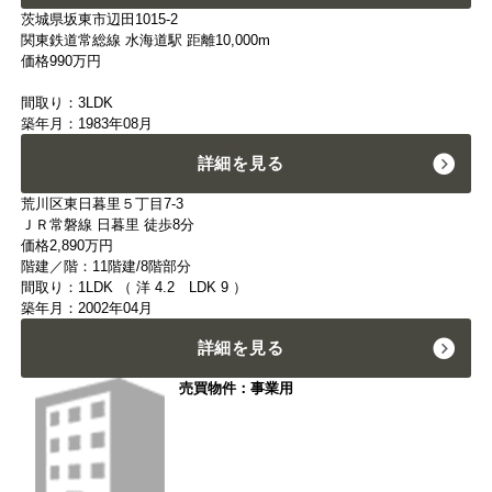
茨城県坂東市辺田1015-2
関東鉄道常総線 水海道駅 距離10,000m
価格
990
万円
間取り：3LDK
築年月：1983年08月
詳細を見る
荒川区東日暮里５丁目7-3
ＪＲ常磐線 日暮里 徒歩8分
価格
2,890
万円
階建／階：11階建/8階部分
間取り：1LDK （ 洋 4.2 LDK 9 ）
築年月：2002年04月
詳細を見る
売買物件：事業用