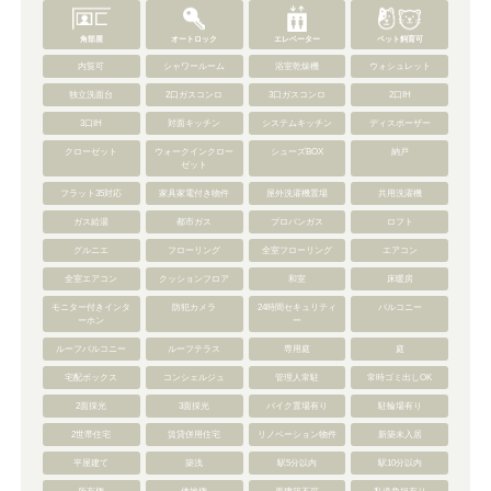
角部屋
オートロック
エレベーター
ペット飼育可
内覧可
シャワールーム
浴室乾燥機
ウォシュレット
独立洗面台
2口ガスコンロ
3口ガスコンロ
2口IH
3口IH
対面キッチン
システムキッチン
ディスポーザー
クローゼット
ウォークインクロー
シューズBOX
納戸
ゼット
フラット35対応
家具家電付き物件
屋外洗濯機置場
共用洗濯機
ガス給湯
都市ガス
プロパンガス
ロフト
グルニエ
フローリング
全室フローリング
エアコン
全室エアコン
クッションフロア
和室
床暖房
モニター付きインタ
防犯カメラ
24時間セキュリティ
バルコニー
ーホン
ー
ルーフバルコニー
ルーフテラス
専用庭
庭
宅配ボックス
コンシェルジュ
管理人常駐
常時ゴミ出しOK
2面採光
3面採光
バイク置場有り
駐輪場有り
2世帯住宅
賃貸併用住宅
リノベーション物件
新築未入居
平屋建て
築浅
駅5分以内
駅10分以内