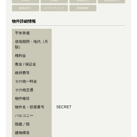
所有権
借地権
再建築不可
私道負担有り
建済証有り
オーナーチェンジ
満室稼働中
物件詳細情報
平米単価
借地期間・地代（月
額）
権利金
敷金 / 保証金
維持費等
その他一時金
その他交通
物件種目
物件名・部屋番号
SECRET
バルコニー
階建／階
建物構造