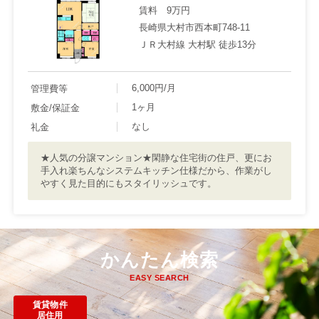
賃料
9万円
長崎県大村市西本町748-11
ＪＲ大村線 大村駅 徒歩13分
6,000円/月
管理費等
1ヶ月
敷金/保証金
なし
礼金
★人気の分譲マンション★閑静な住宅街の住戸、更にお
手入れ楽ちんなシステムキッチン仕様だから、作業がし
やすく見た目的にもスタイリッシュです。
かんたん検索
EASY SEARCH
賃貸物件
居住用