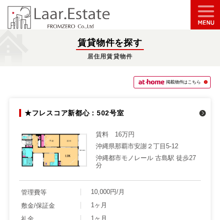
賃貸物件を探す
居住用賃貸物件
掲載物件はこちら
★フレスコア新都心：502号室
賃料
16万円
沖縄県那覇市安謝２丁目5-12
沖縄都市モノレール 古島駅 徒歩27
分
10,000円/月
管理費等
1ヶ月
敷金/保証金
1ヶ月
礼金