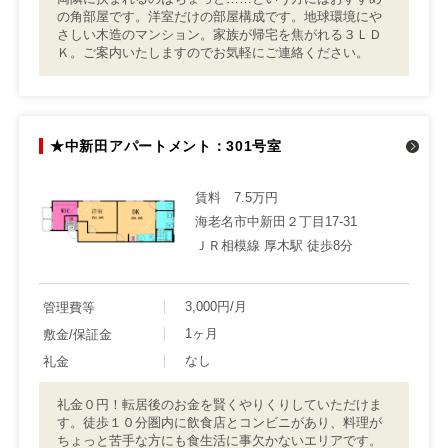
の角部屋です。洋室だけの部屋構成です。地球環境にや
さしい木造のマンション。家族が帰宅を焦がれる３ＬＤ
Ｋ。ご案内いたしますのでお気軽にご連絡ください。
★中新田アパートメント：301号室
賃料
7.5万円
海老名市中新田２丁目17-31
ＪＲ相模線 厚木駅 徒歩8分
3,000円/月
管理費等
1ヶ月
敷金/保証金
なし
礼金
礼金０円！転居後のお金を賢くやりくりしていただけま
す。徒歩１０分圏内に飲食店とコンビニがあり、料理が
ちょっと苦手な方にも食生活に事欠かないエリアです。