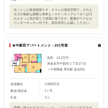
広々とした延床面積５８．０４㎡の居室空間で、その上
火力の微妙な調整も簡単なＩＨクッキングヒーターは汚
れもさっと拭き取りで清潔に保てます。配膳がラクなカ
ウンターキッチン付です。是非見学にお越しください。
★中新田アパートメント：201号室
賃料
14.2万円
海老名市中新田２丁目17-31
ＪＲ相模線 厚木駅 徒歩8分
3,000円/月
管理費等
1ヶ月
敷金/保証金
なし
礼金
両隣に挟まれるのはちょっと……という方にはおすすめ