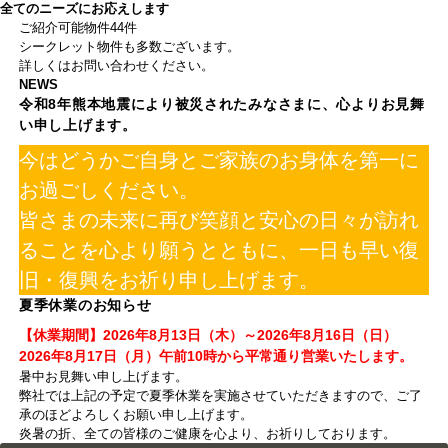
全てのニーズにお応えします
ご紹介可能物件
44
件
シークレット物件も多数ございます。
詳しくはお問い合わせください。
NEWS
令和8年熊本地震により被災されたみなさまに、心よりお見舞
い申し上げます。
今はどうかご自身とご家族のお身体を第一に
お過ごしください。
皆さまの未来に再び笑顔と安心の日々が訪れ
ることを心より願うとともに、一日も早い復
旧・復興をお祈り申し上げます。
夏季休業のお知らせ
【休業期間】2026年8月13日（木）～2026年8月16日（日）
2026年8月17日（月）午前10時から平常通り営業いたします。
暑中お見舞い申し上げます。
弊社では上記の予定で夏季休業を実施させていただきますので、ご了
承のほどよろしくお願い申し上げます。
炎暑の折、全ての皆様のご健康を心より、お祈りしております。