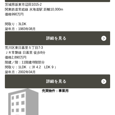
茨城県坂東市辺田1015-2
関東鉄道常総線 水海道駅 距離10,000m
価格
990
万円
間取り：3LDK
築年月：1983年08月
詳細を見る
荒川区東日暮里５丁目7-3
ＪＲ常磐線 日暮里 徒歩8分
価格
2,890
万円
階建／階：11階建/8階部分
間取り：1LDK （ 洋 4.2 LDK 9 ）
築年月：2002年04月
詳細を見る
売買物件：事業用