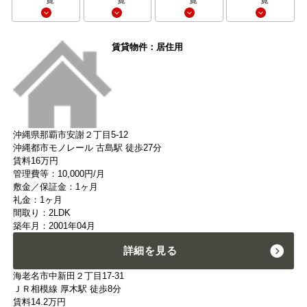
一覧
一覧
一覧
一覧
賃貸物件：居住用
沖縄県那覇市安謝２丁目5-12
沖縄都市モノレール 古島駅 徒歩27分
賃料
16
万円
管理費等：10,000円/月
敷金／保証金：1ヶ月
礼金：1ヶ月
間取り：2LDK
築年月：2001年04月
詳細を見る
海老名市中新田２丁目17-31
ＪＲ相模線 厚木駅 徒歩8分
賃料
14.2
万円