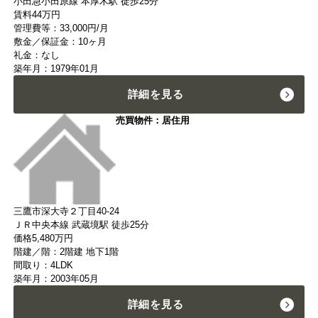
小田急小田原線 本厚木駅 徒歩25分
賃料
44
万円
管理費等：33,000円/月
敷金／保証金：10ヶ月
礼金：なし
築年月：1979年01月
詳細を見る
売買物件：居住用
三鷹市深大寺２丁目40-24
ＪＲ中央本線 武蔵境駅 徒歩25分
価格
5,480
万円
階建／階：2階建 地下1階
間取り：4LDK
築年月：2003年05月
詳細を見る