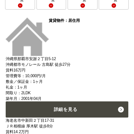
一覧
一覧
一覧
一覧
賃貸物件：居住用
沖縄県那覇市安謝２丁目5-12
沖縄都市モノレール 古島駅 徒歩27分
賃料
16
万円
管理費等：10,000円/月
敷金／保証金：1ヶ月
礼金：1ヶ月
間取り：2LDK
築年月：2001年04月
詳細を見る
海老名市中新田２丁目17-31
ＪＲ相模線 厚木駅 徒歩8分
賃料
14.2
万円