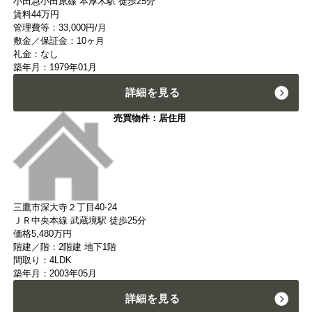
小田急小田原線 本厚木駅 徒歩25分
賃料
44
万円
管理費等：33,000円/月
敷金／保証金：10ヶ月
礼金：なし
築年月：1979年01月
詳細を見る
売買物件：居住用
三鷹市深大寺２丁目40-24
ＪＲ中央本線 武蔵境駅 徒歩25分
価格
5,480
万円
階建／階：2階建 地下1階
間取り：4LDK
築年月：2003年05月
詳細を見る