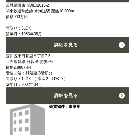
茨城県坂東市辺田1015-2
関東鉄道常総線 水海道駅 距離10,000m
価格
990
万円
間取り：3LDK
築年月：1983年08月
詳細を見る
荒川区東日暮里５丁目7-3
ＪＲ常磐線 日暮里 徒歩8分
価格
2,890
万円
階建／階：11階建/8階部分
間取り：1LDK （ 洋 4.2 LDK 9 ）
築年月：2002年04月
詳細を見る
売買物件：事業用