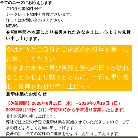
全てのニーズにお応えします
ご紹介可能物件
44
件
シークレット物件も多数ございます。
詳しくはお問い合わせください。
NEWS
令和8年熊本地震により被災されたみなさまに、心よりお見舞
い申し上げます。
今はどうかご自身とご家族のお身体を第一に
お過ごしください。
皆さまの未来に再び笑顔と安心の日々が訪れ
ることを心より願うとともに、一日も早い復
旧・復興をお祈り申し上げます。
夏季休業のお知らせ
【休業期間】2026年8月13日（木）～2026年8月16日（日）
2026年8月17日（月）午前10時から平常通り営業いたします。
暑中お見舞い申し上げます。
弊社では上記の予定で夏季休業を実施させていただきますので、ご了
承のほどよろしくお願い申し上げます。
炎暑の折、全ての皆様のご健康を心より、お祈りしております。