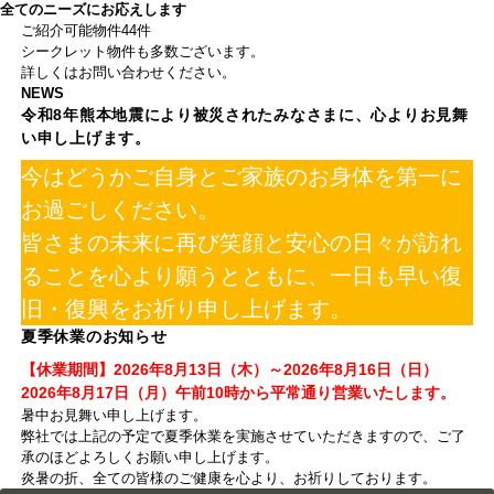
全てのニーズにお応えします
ご紹介可能物件
44
件
シークレット物件も多数ございます。
詳しくはお問い合わせください。
NEWS
令和8年熊本地震により被災されたみなさまに、心よりお見舞
い申し上げます。
今はどうかご自身とご家族のお身体を第一に
お過ごしください。
皆さまの未来に再び笑顔と安心の日々が訪れ
ることを心より願うとともに、一日も早い復
旧・復興をお祈り申し上げます。
夏季休業のお知らせ
【休業期間】2026年8月13日（木）～2026年8月16日（日）
2026年8月17日（月）午前10時から平常通り営業いたします。
暑中お見舞い申し上げます。
弊社では上記の予定で夏季休業を実施させていただきますので、ご了
承のほどよろしくお願い申し上げます。
炎暑の折、全ての皆様のご健康を心より、お祈りしております。