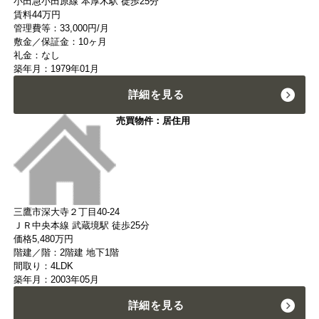
小田急小田原線 本厚木駅 徒歩25分
賃料
44
万円
管理費等：33,000円/月
敷金／保証金：10ヶ月
礼金：なし
築年月：1979年01月
詳細を見る
売買物件：居住用
三鷹市深大寺２丁目40-24
ＪＲ中央本線 武蔵境駅 徒歩25分
価格
5,480
万円
階建／階：2階建 地下1階
間取り：4LDK
築年月：2003年05月
詳細を見る