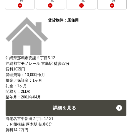
一覧
一覧
一覧
一覧
賃貸物件：居住用
沖縄県那覇市安謝２丁目5-12
沖縄都市モノレール 古島駅 徒歩27分
賃料
16
万円
管理費等：10,000円/月
敷金／保証金：1ヶ月
礼金：1ヶ月
間取り：2LDK
築年月：2001年04月
詳細を見る
海老名市中新田２丁目17-31
ＪＲ相模線 厚木駅 徒歩8分
賃料
14.2
万円