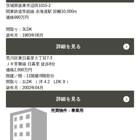
茨城県坂東市辺田1015-2
関東鉄道常総線 水海道駅 距離10,000m
価格
990
万円
間取り：3LDK
築年月：1983年08月
詳細を見る
荒川区東日暮里５丁目7-3
ＪＲ常磐線 日暮里 徒歩8分
価格
2,890
万円
階建／階：11階建/8階部分
間取り：1LDK （ 洋 4.2 LDK 9 ）
築年月：2002年04月
詳細を見る
売買物件：事業用